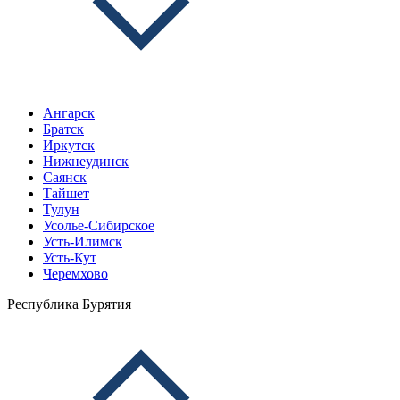
Ангарск
Братск
Иркутск
Нижнеудинск
Саянск
Тайшет
Тулун
Усолье-Сибирское
Усть-Илимск
Усть-Кут
Черемхово
Республика Бурятия