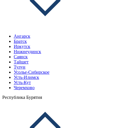
Ангарск
Братск
Иркутск
Нижнеудинск
Саянск
Тайшет
Тулун
Усолье-Сибирское
Усть-Илимск
Усть-Кут
Черемхово
Республика Бурятия